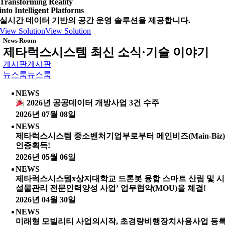
Transforming Reality
into Intelligent Platforms
실시간 데이터 기반의 공간 운영 솔루션을 제공합니다.
View Solution
View Solution
News Room
제타럭스시스템 최신 소식·기술 이야기
게시판
게시판
뉴스룸
뉴스룸
NEWS
2026년 공공데이터 개방사업 3건 수주
2026년 07월 08일
NEWS
제타럭스시스템 중소벤처기업부로부터 메인비즈(Main-Biz
인증획득!
2026년 05월 06일
NEWS
제타럭스시스템x상지대학교 드론봇 융합 스마트 산림 및 시
설물관리 전문인력양성 사업’ 업무협약(MOU)을 체결!
2026년 04월 30일
NEWS
미래형 모빌리티 사업의시작, 초경량비행장치사용사업 등